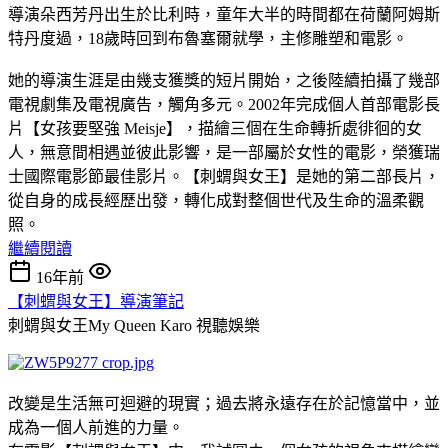
導演朵西芳丹出生於比利時，童年大半的時間都在荷蘭阿姆斯
特丹度過，18歲時回到布魯塞爾就學，主修雕塑和電影。
她的導演生涯是由幾支獲獎的短片開始，之後陸續拍攝了幾部
電視劇集及電視廣告，觸角多元。2002年完成個人首部電影長
片【女孩要堅強 Meisje】，描繪三個在生命轉折處徘徊的女
人，無意間相遇並彼此影響，是一部屬於女性的電影，榮獲瑞
士國際電影節最佳影片。【刺蝟與女王】是她的第二部長片，
從自身的成長經歷出發，轉化成對整個世代及生命的溫柔觀
照。
繼續閱讀
16年前
【刺蝟與女王】導演筆記
刺蝟與女王My Queen Karo
視聽娛樂
改變是生活無可迴避的現實；過去將永遠存在於記憶當中，並
成為一個人前進的力量。