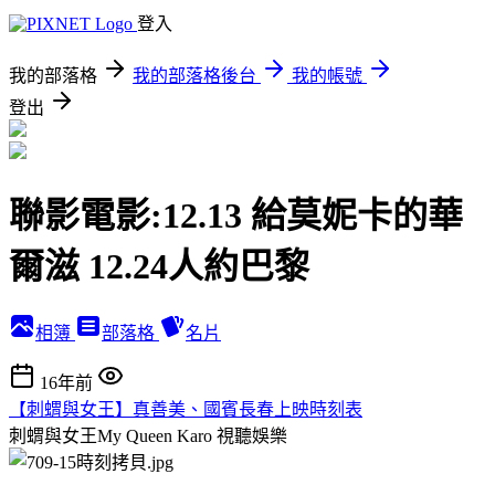
登入
我的部落格
我的部落格後台
我的帳號
登出
聯影電影:12.13 給莫妮卡的華
爾滋 12.24人約巴黎
相簿
部落格
名片
16年前
【刺蝟與女王】真善美、國賓長春上映時刻表
刺蝟與女王My Queen Karo
視聽娛樂