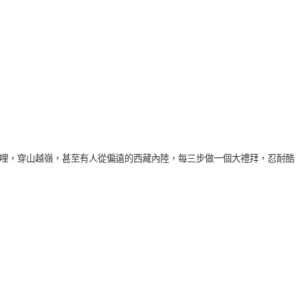
哩，穿山越嶺，甚至有人從偏遠的西藏內陸，每三步做一個大禮拜，忍耐酷