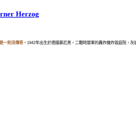
r Herzog
是一則活傳奇。
1942
年出生於德國慕尼黑，二戰時盟軍的轟炸機炸毀庭院，灰
。