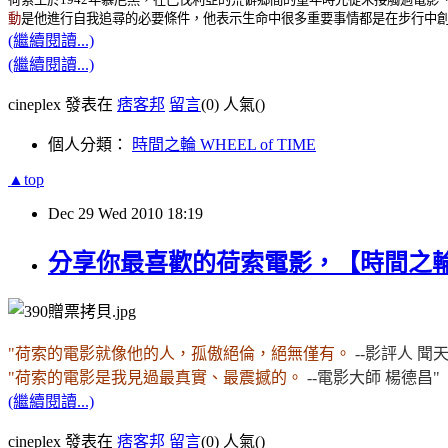
動
是他進行自我追尋的必要條件，他表示生命中很多重要事情都是在步行中
(繼續閱讀...)
(繼續閱讀...)
cineplex 發表在
痞客邦
留言
(0)
人氣(
)
個人分類：
時間之輪 WHEEL of TIME
▲top
Dec
29
Wed
2010
18:19
分享你最喜歡的荷索電影，【時間之輪】
"荷
索的電影就像他的人，孤傲絕倫，絕無僅有。
--
影評人
聞
"荷索的電影是我見過最真實、最震撼的
。
--
電影大師
楊德昌"
(繼續閱讀...)
cineplex 發表在
痞客邦
留言
(0)
人氣(
)