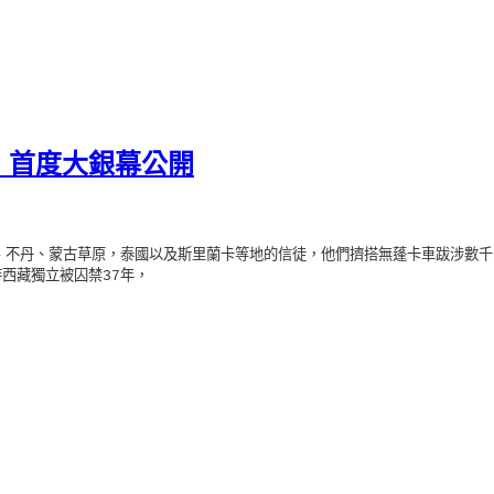
 首度大銀幕公開
、不丹、蒙古草原，泰國以及斯里蘭卡等地的信徒，他們擠搭無蓬卡車跋涉數千
持西藏獨立被囚禁
年，
37