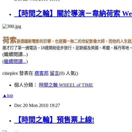
【時間之輪】關於導演－韋納荷索 Werne
荷索
是德國新電影的巨擘，也是獨一無二的世紀影像大師，而他的人生就
歲才打了第一通電話，
18
歲開始徒步旅行，足跡遍及英國、希臘、蘇丹等地
(繼續閱讀...)
(繼續閱讀...)
cineplex 發表在
痞客邦
留言
(0)
人氣(
)
個人分類：
時間之輪 WHEEL of TIME
▲top
Dec
20
Mon
2010
19:27
【時間之輪】預售票上線!