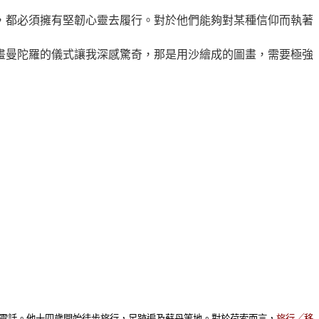
，都必須擁有堅韌心靈去履行。對於他們能夠對某種信仰而執著
畫曼陀羅的儀式讓我深感驚奇，那是用沙繪成的圖畫，需要極強
電話。他十四歲開始徒步旅行，足跡遍及蘇丹等地。對於荷索而言，
旅行╱移