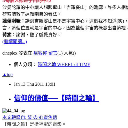
::每個人都是宇宙的中心
沙曼陀羅的中心讓人想起聖山「吉羅娑山」的輪廓，許多人相
荷索請教了達賴喇嘛的看法。
達賴喇嘛：
講到吉羅娑山是不是宇宙中心，這個我不知道(笑)
言，這個位置就是宇宙的中心，因為整個宇宙的概念出自這裡
荷索
：謝謝，聽了感覺真好。
(繼續閱讀...)
cineplex 發表在
痞客邦
留言
(1)
人氣(
)
個人分類：
時間之輪 WHEEL of TIME
▲top
Jan
13
Thu
2011
13:01
信仰的價值──【時間之輪】
本文轉錄自: 栞 の 心靈角落
【時間之輪】是挺神聖的電影。