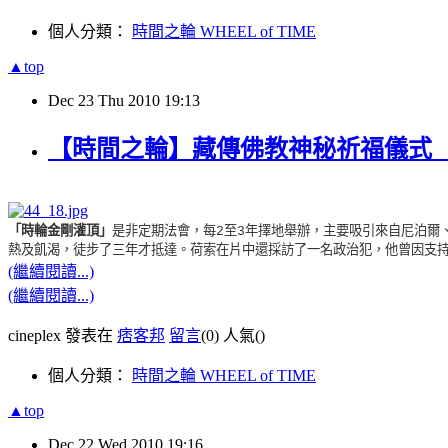
個人分類：
時間之輪 WHEEL of TIME
▲top
Dec
23
Thu
2010
19:13
【時間之輪】藏傳佛教神秘祈福儀式
「時輪金剛灌頂」
是非定期法會，每
至
年擇地舉辦，主要吸引來自尼泊爾
2
3
熱及飢渴，徒步了三年才抵達。
荷索在片中還採訪了一名政治犯，他曾因支
(繼續閱讀...)
(繼續閱讀...)
cineplex 發表在
痞客邦
留言
(0)
人氣(
)
個人分類：
時間之輪 WHEEL of TIME
▲top
Dec
22
Wed
2010
19:16