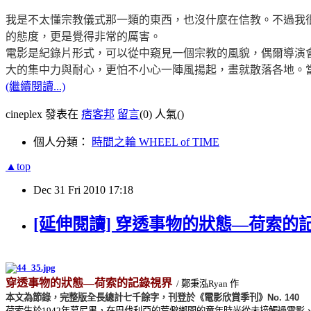
我是不太懂宗教儀式那一類的東西，也沒什麼在信教。不過我
的態度，更是覺得非常的厲害。
電影是紀錄片形式，可以從中窺見一個宗教的風貌，偶爾導演
大的集中力與耐心，更怕不小心一陣風揚起，畫就散落各地。
(繼續閱讀...)
cineplex 發表在
痞客邦
留言
(0)
人氣(
)
個人分類：
時間之輪 WHEEL of TIME
▲top
Dec
31
Fri
2010
17:18
[延伸閱讀] 穿透事物的狀態—荷索的記錄視
穿透事物的狀態—荷索的記錄視界
/ 鄭秉泓
Ryan
作
本文為節錄，完整版全長總計七千餘字，刊登於《電影欣賞季刊》
No. 140
荷索生於
1942
年慕尼黑，在巴伐利亞的荒僻鄉間的童年時光從未接觸過電影