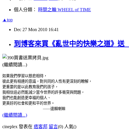
個人分類：
時間之輪 WHEEL of TIME
▲top
Dec
27
Mon
2010
16:41
到博客來買《亂世中的快樂之道》送【
(繼續閱讀...)
如果我們學習以慈悲相待，
彼此更有相連的意識，對共同的人性有更深刻的瞭解，
更重要的是以此教育我們的孩子，
我相信這必然能減少當今世界的許多衝突與問題，
我們也能創造更幸福的個人、
更美好的社會和更和平的世界。
——達賴喇嘛
(繼續閱讀...)
cineplex 發表在
痞客邦
留言
(0)
人氣(
)