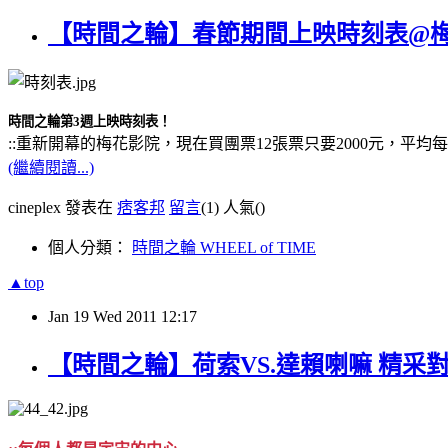
【時間之輪】春節期間上映時刻表@
時間之輪第3週上映時刻表！
::重新開幕的梅花影院，現在買團票12張票只要2000元，平
(繼續閱讀...)
cineplex 發表在
痞客邦
留言
(1)
人氣(
)
個人分類：
時間之輪 WHEEL of TIME
▲top
Jan
19
Wed
2011
12:17
【時間之輪】荷索VS.達賴喇嘛 精采