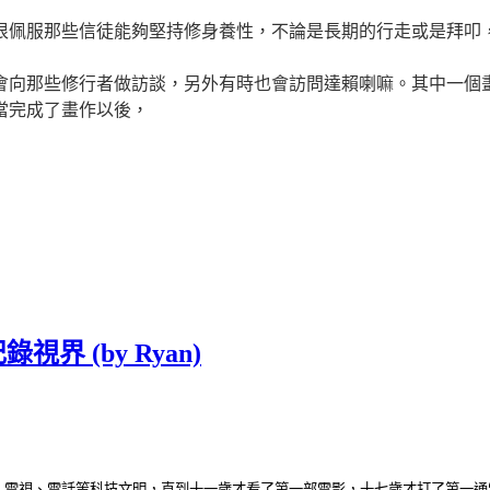
很佩服那些信徒能夠堅持修身養性，不論是長期的行走或是拜叩
會向那些修行者做訪談，另外有時也會訪問達賴喇嘛。其中一個
當完成了畫作以後，
界 (by Ryan)
、電視、電話等科技文明，直到十一歲才看了第一部電影，十七歲才打了第一通