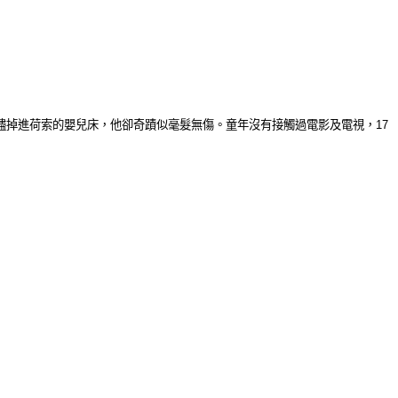
燼掉進荷索的嬰兒床，他卻奇蹟似毫髮無傷。童年沒有接觸過電影及電視，
17