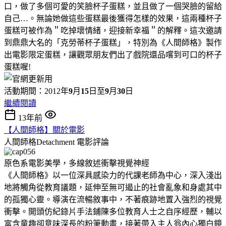
口，做了多個可愛的笑臉杯子蛋糕，並且做了一個哭臉的留給
自己…。無論她做這些蛋糕最後獲得怎樣的效果，這兩種杯子
蛋糕可被作為＂吃掉壞情緒，迎接新幸福＂的解釋。這次邀請
到鼎鼎大名的「克勞蒂杯子蛋糕」，特別為《人間師格》製作
出電影限定蛋糕，讓觀眾朋友們出了戲院還品嚐到可口的杯子
蛋糕喔!
活動期間：2012年
9
月
15
日至
9
月
30
日
繼續閱讀
13年前
【人間師格】關於電影
人間師格Detachment
電影評論
原色系電影美學，多線敘述衝擊視覺神經
《人間師格》以一位深具感染力的代課老師為中心，深入淺出
地將觸角從教育議題，延伸至無可遏止的社會亂象和身處其中
的孤獨心靈。導演在流暢敘事中，不著痕跡地置入強烈的視覺
衝擊。開頭仿紀錄片手法鋪陳多位教育人士之自序經歷，輔以
富含童趣卻意味深長的粉筆動畫，接著帶入主人翁內心獨白鏡