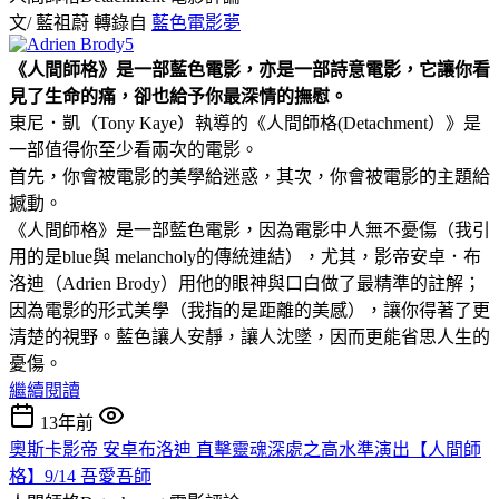
文/ 藍祖蔚 轉錄自
藍色電影夢
《人間師格》是一部藍色電影，亦是一部詩意電影，它讓你看
見了生命的痛，卻也給予你最深情的撫慰。
東尼．凱（Tony Kaye）執導的《人間師格(Detachment）》是
一部值得你至少看兩次的電影。
首先，你會被電影的美學給迷惑，其次，你會被電影的主題給
撼動。
《人間師格》是一部藍色電影，因為電影中人無不憂傷（我引
用的是blue與 melancholy的傳統連結），尤其，影帝安卓．布
洛迪（Adrien Brody）用他的眼神與口白做了最精準的註解；
因為電影的形式美學（我指的是距離的美感），讓你得著了更
清楚的視野。藍色讓人安靜，讓人沈墜，因而更能省思人生的
憂傷。
繼續閱讀
13年前
奧斯卡影帝 安卓布洛迪 直擊靈魂深處之高水準演出【人間師
格】9/14 吾愛吾師