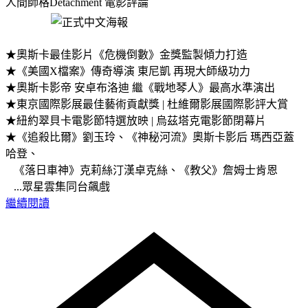
人間師格Detachment
電影評論
★奧斯卡最佳影片《危機倒數》金獎監製傾力打造
★《美國X檔案》傳奇導演 東尼凱 再現大師級功力
★奧斯卡影帝 安卓布洛迪 繼《戰地琴人》最高水準演出
★東京國際影展最佳藝術貢獻獎 | 杜維爾影展國際影評大賞
★紐約翠貝卡電影節特選放映 | 烏茲塔克電影節閉幕片
★《追殺比爾》劉玉玲、《神秘河流》奧斯卡影后 瑪西亞蓋
哈登、
《落日車神》克莉絲汀漢卓克絲、《教父》詹姆士肯恩
...眾星雲集同台飆戲
繼續閱讀