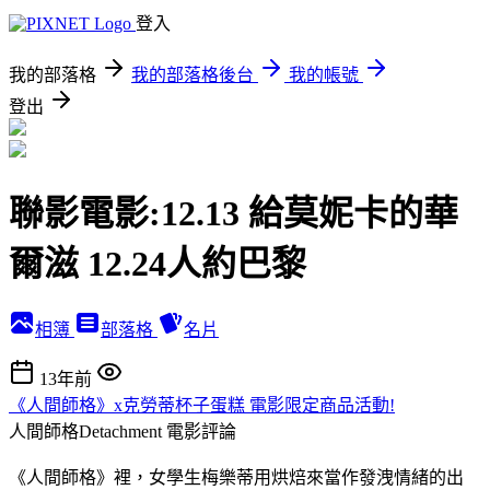
登入
我的部落格
我的部落格後台
我的帳號
登出
聯影電影:12.13 給莫妮卡的華
爾滋 12.24人約巴黎
相簿
部落格
名片
13年前
《人間師格》x克勞蒂杯子蛋糕 電影限定商品活動!
人間師格Detachment
電影評論
《人間師格》裡，女學生梅樂蒂用烘焙來當作發洩情緒的出