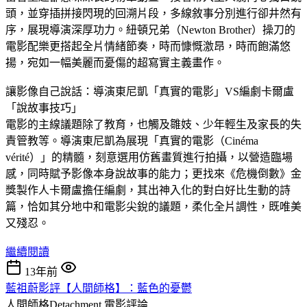
頭，並穿插拼接閃現的回溯片段，多線敘事分別進行卻井然有
序，展現導演深厚功力。紐頓兄弟（Newton Brother）操刀的
電影配樂更搭起全片情緒節奏，時而慷慨激昂，時而飽滿悠
揚，宛如一幅美麗而憂傷的超寫實主義畫作。
讓影像自己說話：導演東尼凱「真實的電影」VS編劇卡爾盧
「說故事技巧」
電影的主線議題除了教育，也觸及雛妓、少年輕生及家長的失
責管教等。導演東尼凱為展現「真實的電影（Cinéma
vérité）」的精髓，刻意選用仿舊畫質進行拍攝，以營造臨場
感，同時賦予影像本身說故事的能力；更找來《危機倒數》金
獎製作人卡爾盧擔任編劇，其出神入化的對白好比生動的詩
篇，恰如其分地中和電影尖銳的議題，柔化全片調性，既唯美
又殘忍。
繼續閱讀
13年前
藍祖蔚影評【人間師格】：藍色的憂鬱
人間師格Detachment
電影評論