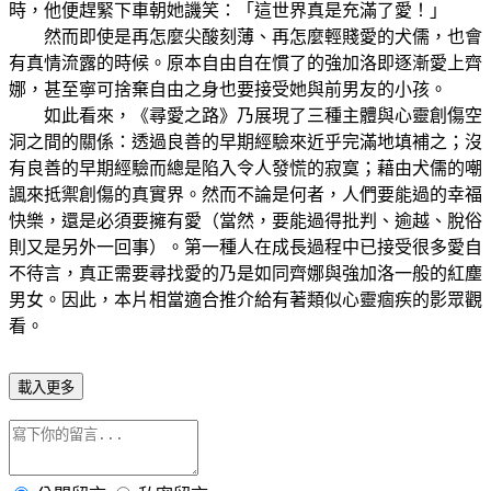
時，他便趕緊下車朝她譏笑：「這世界真是充滿了愛！」
然而即使是再怎麼尖酸刻薄、再怎麼輕賤愛的犬儒，也會
有真情流露的時候。原本自由自在慣了的強加洛即逐漸愛上齊
娜，甚至寧可捨棄自由之身也要接受她與前男友的小孩。
如此看來，《尋愛之路》乃展現了三種主體與心靈創傷空
洞之間的關係：透過良善的早期經驗來近乎完滿地填補之；沒
有良善的早期經驗而總是陷入令人發慌的寂寞；藉由犬儒的嘲
諷來抵禦創傷的真實界。然而不論是何者，人們要能過的幸福
快樂，還是必須要擁有愛（當然，要能過得批判、逾越、脫俗
則又是另外一回事）。第一種人在成長過程中已接受很多愛自
不待言，真正需要尋找愛的乃是如同齊娜與強加洛一般的紅塵
男女。因此，本片相當適合推介給有著類似心靈痼疾的影眾觀
看。
載入更多