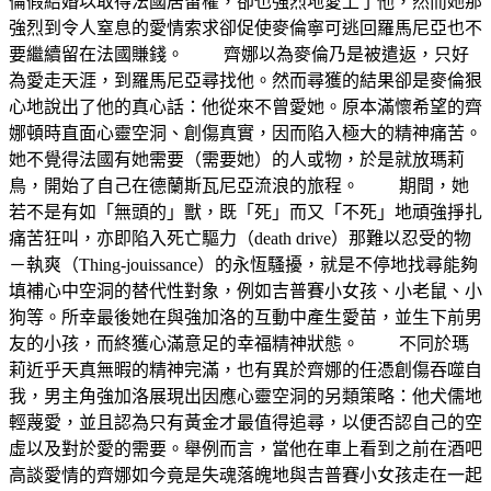
倫假結婚以取得法國居留權，卻也強烈地愛上了他，然而她那
強烈到令人窒息的愛情索求卻促使麥倫寧可逃回羅馬尼亞也不
要繼續留在法國賺錢。 齊娜以為麥倫乃是被遣返，只好
為愛走天涯，到羅馬尼亞尋找他。然而尋獲的結果卻是麥倫狠
心地說出了他的真心話：他從來不曾愛她。原本滿懷希望的齊
娜頓時直面心靈空洞、創傷真實，因而陷入極大的精神痛苦。
她不覺得法國有她需要（需要她）的人或物，於是就放瑪莉
鳥，開始了自己在德蘭斯瓦尼亞流浪的旅程。 期間，她
若不是有如「無頭的」獸，既「死」而又「不死」地頑強掙扎
痛苦狂叫，亦即陷入死亡驅力（death drive）那難以忍受的物
－執爽（Thing-jouissance）的永恆騷擾，就是不停地找尋能夠
填補心中空洞的替代性對象，例如吉普賽小女孩、小老鼠、小
狗等。所幸最後她在與強加洛的互動中產生愛苗，並生下前男
友的小孩，而終獲心滿意足的幸福精神狀態。 不同於瑪
莉近乎天真無暇的精神完滿，也有異於齊娜的任憑創傷吞噬自
我，男主角強加洛展現出因應心靈空洞的另類策略：他犬儒地
輕蔑愛，並且認為只有黃金才最值得追尋，以便否認自己的空
虛以及對於愛的需要。舉例而言，當他在車上看到之前在酒吧
高談愛情的齊娜如今竟是失魂落魄地與吉普賽小女孩走在一起