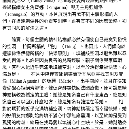
蘭斯瓦尼亞（Transylvania）地區尋找愛所經歷的艱困路途。
透過描繪女主角齊娜（Zingarina）與男主角強加洛
（Tchangalo）的互動，本片展現出有著不同主體形構的人
們，在遭逢創傷性的心靈空洞時，雖有其不同的因應策略，卻
有其同般的解決之道。
確實，每個主體的精神結構都必然有個使自己寂寞到發慌
的空洞──拉岡所稱的「物」（Thing）。也因此，人們傾向於
遵循佛洛伊德所稱的「快樂原則」，填補該空洞以避免難以忍
受的創傷。也許是因為良善的兒時經驗、親子關係與家庭環
境，有些人能近乎完滿地填補空洞，以至於活得幸福快樂、心
滿意足。 在片中陪伴齊娜到德蘭斯瓦尼亞尋找其男友麥
倫（Milan Agustin）的瑪麗（Marie），出手闊綽，並且在得知
麥倫狠心拒絕齊娜後，催促齊娜趕快回法國療傷，便可說是精
神結構較為穩定的主體：她總是知道自己有什麼東西、總是知
道自己可以回到什麼地方、總是知道有誰還在等她。 相
對於瑪莉的近乎完滿填補空洞、精神結構穩定而幸福快樂，她
的好朋友齊娜則始終填不滿心中那無底黑洞，以至於總是受到
孤獨的啃噬，總是在找尋愛以填補心中空缺。於是，她幫助麥