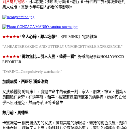
到片尾的電
影
，
可以說
是︰
姐姐的守護者
+
送行
者
+
蘇西的世界
+
魔境夢遊的
集大成
版，
真是今年每個人必看的電影啊
!!
★★★★★
“
令人心碎，難以忘懷
”
-
《
FILMINK
》電影雜誌
“A HEARTBREAKING AND UTTERLY UNFORGETTABLE EXPERIENCE.”
★★★★★
“
勇敢無比
…
引人入勝，值得一看
”
-
好萊塢記事報
HOLLYWOOD
REPORTER
“DARING...Compulsively watchable.”
加護病房‧西班牙
潘普洛納
女孩躺醫院 的病床上，度過生命中的最後一刻，家人、朋友、神父、醫護人
員圍繞在身旁，在這寧靜、和平、被聖潔氛圍所籠罩的病房裡，她的死亡似
乎已無可避免，然而奇蹟 正等著發生
…
數月前‧馬德里
卡蜜諾是一 個充滿活力的女孩，擁有美麗的綠眼睛、微捲的褐色長髮。
她和
其他女孩 一樣每天去上學，和好朋友分享暗戀心事。卡蜜諾的媽媽有虔誠的