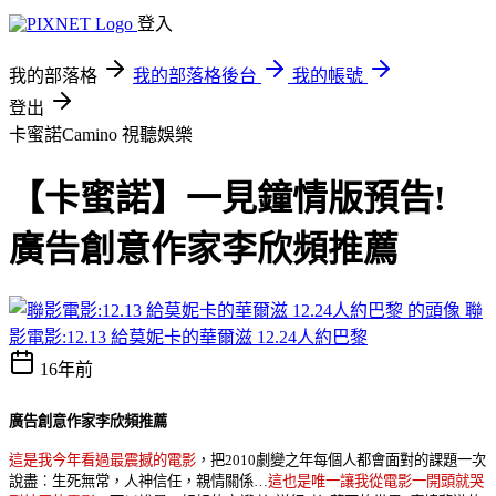
登入
我的部落格
我的部落格後台
我的帳號
登出
卡蜜諾Camino
視聽娛樂
【卡蜜諾】一見鐘情版預告!
廣告創意作家李欣頻推薦
聯
影電影:12.13 給莫妮卡的華爾滋 12.24人約巴黎
16年前
廣告創意作家李欣頻推薦
這是我今年看過最震撼的電
影
，
把
2010
劇變之年每個人都會面對的課題一次
說盡
︰
生死無
常，
人神信
任，
親情關
係…
這也是唯一讓我從電影一開頭就哭