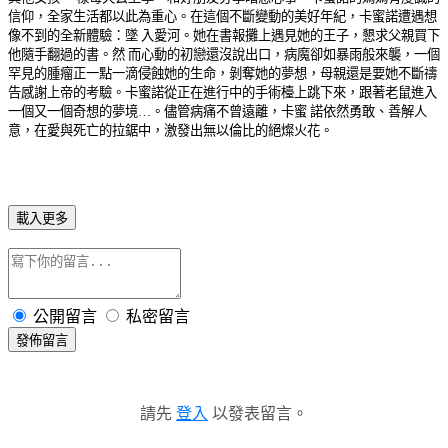
信仰，全家生活都以此為重心。在這個不斷變動的美好年紀，卡蜜諾遭遇想
像不到的全新體驗：墜 入愛河。
她在書報攤上遇見她的王子，懇求父親買下
他隨手翻過的書。然 而心動的初戀還沒說出口
，
病魔卻如暴雨般來襲
，一個
罕見的腫瘤正一點一滴侵蝕她的生命，剝奪她的夢想，
母親還是要她不斷禱
告感謝上帝的考驗。卡蜜諾從正在進行中的手術檯上跳下來，跟著老鼠進入
一個又一個奇想的夢境…。儘管病痛不曾遠離，卡蜜 諾依然勇敢、善解人
意
，在愛與死亡的拉鋸中，激發出無以倫比的絕燦火花。
載入更多
公開留言
私密留言
發佈留言
請先
登入
以發表留言。