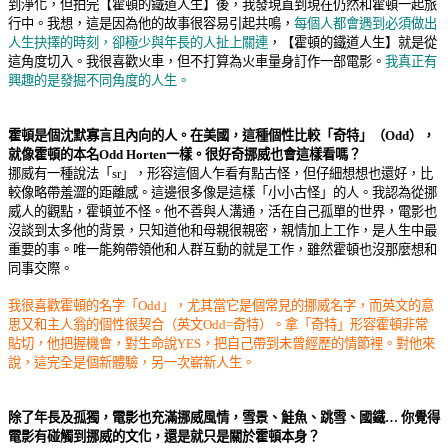
到淨化，但拍完【霍頓的鐵道人生】後，我發現直到現在仍然和霍頓一起旅
行中。我想，這是因為他的故事很容易引起共鳴，
每個人都會遇到必須做出
人生抉擇的時刻，卻極少與年長的人扯上關連
，【霍頓的鐵道人生】就是從
這角度切入。我很喜歡火車，但不打算為火車量身訂作一部電影。
我真正有
興趣的是發掘不同角度的人生。
霍頓是個沈默寡言且內向的人。在美國，這種個性比較「奇特」（
Odd
），
就像霍頓的本名
Odd Horten
一樣。很好奇挪威也會這樣看嗎？
挪威有一種說法「
sr
」，形容這個人乍看有點古怪，但仔細想想也還好，比
較像略帶羞澀的距離感。這邊很多像是這樣「小小古怪」的人。我認為從挪
威人的觀點，霍頓並不怪。他不善與人溝通，活在自己孤單的世界，電影也
沒談到太多他的背景，只知道他和母親很親密，親情加上工作，是人生中最
重要的事。唯一能夠帶領他和人群互動的就是工作，雖然霍頓也沒那麼想和
同事交際。
我很喜歡霍頓的名字「
Odd
」，尤其當它是個常見的挪威名字，而英文的意
思又和主人翁的個性很契合（英文
Odd=
奇特）。拿「奇特」形容霍頓非常
貼切，他把握機會，對生命說
YES
，把自己帶到未曾經歷的情節裡。對他來
說，這完全是個新體驗，另一次嶄新人生。
除了年長及孤獨，電影也充滿挪威風情，雪景、鮭魚、跳雪、國鐵…
你覺得
電影有碰觸到挪威的文化，還是就只是關於霍頓本身？