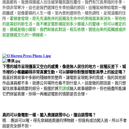
兩面都有。我覺得挪威人往往被某種氛圍包覆住，我們有冗長黑暗的冬季，
外頭非常寒冷，這也是我們選擇在冬季拍攝的原因，這種氣候帶給電影一種
疏離感，就像霍頓的人生一樣。室內景則選棕色、橘色調性，呈現溫暖的住
所。
霍頓會發現，原先充滿秩序的孤獨及生命中的黑暗面漸漸消失，等待他
的是美好的新生活。我不確定電影捕捉到多少挪威人的靈魂，但可以確定的
是，挪威是個小國家，我們和彼此對話，相互依偎，營造出來的孤獨感或許
就是挪威文化的一條線索。
下雪的城市呈現僵直又空白的感覺，像是無人居住的地方。這種反差下，城
市裡的小餐廳顯得非常真實生動。可以聊聊你對整部電影美學上的設定嗎？
我喜好將故事中多餘的殘線修剪整齊，讓電影呈現乾淨的質感。我的其他部
作品演員都不多，就連公共場所也看不到什麼人。這麼做的原因是，我只想
留住故事最精要的部分。我擅於將
荒謬感
融入故事細節中，但也極盡所能讓
它們保留真實，你得一再確認電影的情節是否合理。
真的可以像電影一樣，闖入奧運跳雪中心，擅自跳雪嗎？
嗯…
應該可以喔。得先穿越過奧運的博物館，但我有成功闖入過，所以不會
說是完全辦不到。