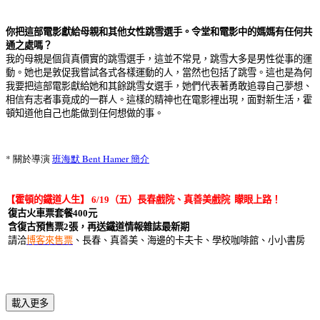
你把這部電影獻給母親和其他女性跳雪選手。令堂和電影中的媽媽有任何共
通之處嗎？
我的母親是個貨真價實的跳雪選手，這並不常見，跳雪大多是男性從事的運
動。她也是敦促我嘗試各式各樣運動的人，當然也包括了跳雪。這也是為何
我要把這部電影獻給她和其餘跳雪女選手，她們代表著勇敢追尋自己夢想、
相信有志者事竟成的一群人。這樣的精神也在電影裡出現，面對新生活，霍
頓知道他自己也能做到任何想做的事。
* 關於導演
班海默 Bent Hamer 簡介
【霍頓的鐵道人生】
6/19
（五）長春戲院、真善美戲院
矇眼上路！
復古火車票套餐
400
元
含復古預售票
2
張，再送鐵道情報雜誌最新期
請洽
博客來售票
、長春、真善美、海邊的卡夫卡、學校咖啡館、小小書房
載入更多